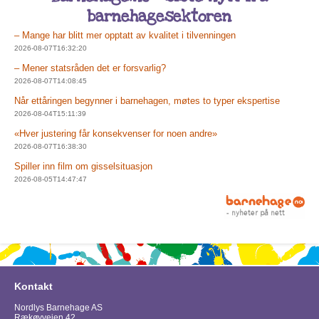
barnehagesektoren
– Mange har blitt mer opptatt av kvalitet i tilvenningen
2026-08-07T16:32:20
– Mener statsråden det er forsvarlig?
2026-08-07T14:08:45
Når ettåringen begynner i barnehagen, møtes to typer ekspertise
2026-08-04T15:11:39
«Hver justering får konsekvenser for noen andre»
2026-08-07T16:38:30
Spiller inn film om gisselsituasjon
2026-08-05T14:47:47
Kontakt
Nordlys Barnehage AS
Rækøyveien 42