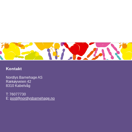
Kontakt
Nordlys Barnehage AS
Rækøyveien 42
8310 Kabelvåg
T: 76077730
E:
post@nordlysbarnehage.no