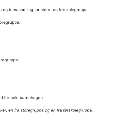
pa og temasamling for store- og førskolegruppa
toregruppa.
toregruppa.
nd for hele barnehagen.
okker, en fra storegruppa og en fra førskolegruppa.