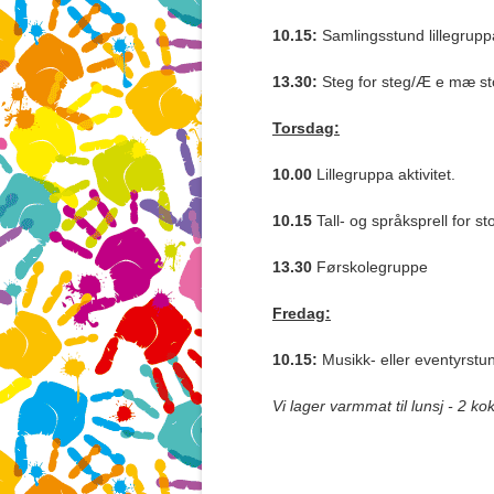
10.15:
Samlingsstund lillegrup
13.30:
Steg for steg/Æ e mæ s
Torsdag:
10.00
Lillegruppa aktivitet.
10.15
Tall- og språksprell for s
13.30
Førskolegruppe
Fredag:
10.15:
Musikk- eller eventyrstu
Vi lager varmmat til lunsj - 2 k