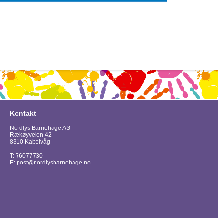
Kontakt
Nordlys Barnehage AS
Rækøyveien 42
8310 Kabelvåg
T: 76077730
E:
post@nordlysbarnehage.no