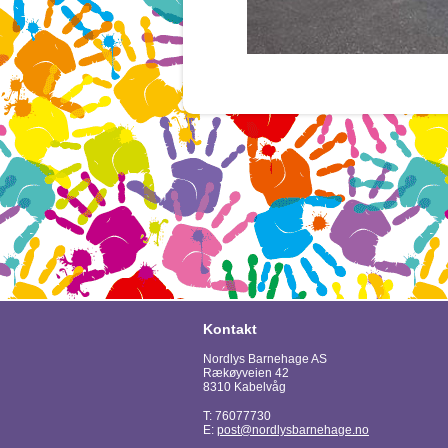
Kontakt
Nordlys Barnehage AS
Rækøyveien 42
8310 Kabelvåg
T: 76077730
E:
post@nordlysbarnehage.no