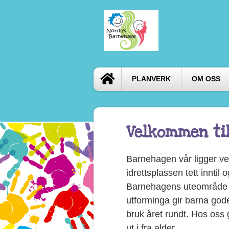
PLANVERK
OM OSS
Velkommen ti
Barnehagen vår ligger ve
idrettsplassen tett inntil
Barnehagens uteområde li
utforminga gir barna gode 
bruk året rundt. Hos oss g
ut i fra alder.